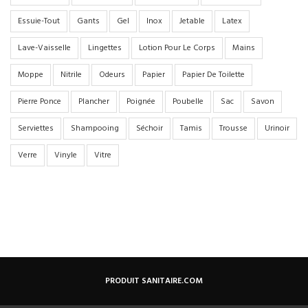
Essuie-Tout
Gants
Gel
Inox
Jetable
Latex
Lave-Vaisselle
Lingettes
Lotion Pour Le Corps
Mains
Moppe
Nitrile
Odeurs
Papier
Papier De Toilette
Pierre Ponce
Plancher
Poignée
Poubelle
Sac
Savon
Serviettes
Shampooing
Séchoir
Tamis
Trousse
Urinoir
Verre
Vinyle
Vitre
PRODUIT SANITAIRE.COM