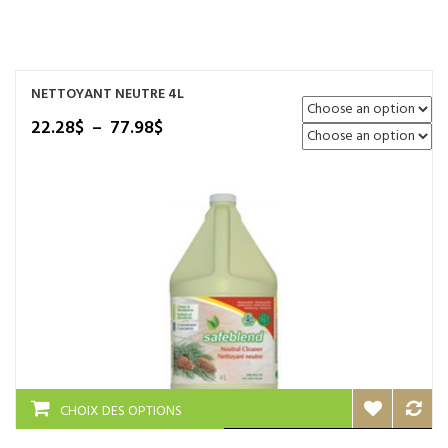
NOS SERVICES
BOUTIQUE
NETTOYANT NEUTRE 4L
QUI SOMMES-NOUS
Plage
22.28
$
–
77.98
$
de
CONTACTEZ NOUS
prix :
22.28$
à
77.98$
Ce
CHOIX DES OPTIONS
produit
a