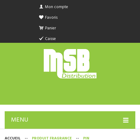
Mon compte
Favoris
Panier
Caisse
MENU
PRODUIT SANITAIRE.COM
ACCUEIL
--
PRODUIT FRAGRANCE
--
PIN