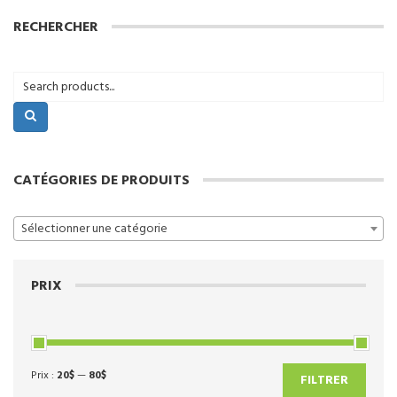
plusieurs
RECHERCHER
variations.
Les
options
peuvent
être
choisies
sur
la
page
CATÉGORIES DE PRODUITS
du
produit
Sélectionner une catégorie
PRIX
Prix :
20$
—
80$
Prix
Prix
FILTRER