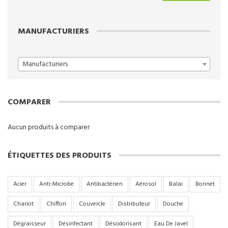
min
max
MANUFACTURIERS
Manufacturiers
COMPARER
Aucun produits à comparer
ÉTIQUETTES DES PRODUITS
Acier
Anti-Microbe
Antibactérien
Aérosol
Balai
Bonnet
Chariot
Chiffon
Couvercle
Distributeur
Douche
Dégraisseur
Désinfectant
Désodorisant
Eau De Javel