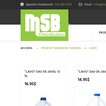
Appelez maintenant :
514-394-0724
Email :
info@prod
PRO
ACCUEIL
--
PRODUIT MANUFACTURIERS
--
LAVO
“LAVO” EAU DE JAVEL 12
“LAVO” EAU DE JAV
5L
14.95
$
16.95
$