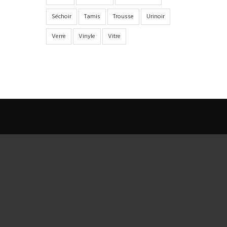
Séchoir
Tamis
Trousse
Urinoir
Verre
Vinyle
Vitre