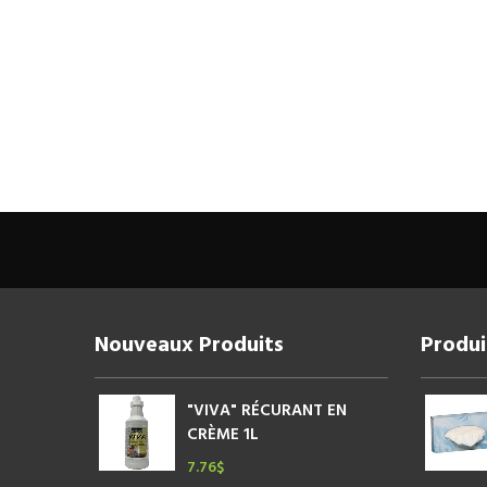
Nouveaux Produits
Produi
"VIVA" RÉCURANT EN
CRÈME 1L
7.76
$