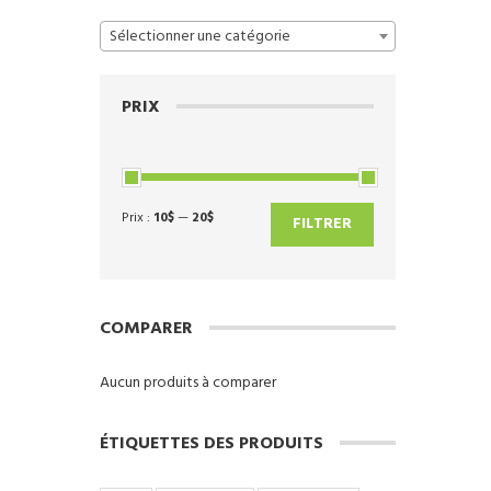
Sélectionner une catégorie
PRIX
Prix :
10$
—
20$
Prix
Prix
FILTRER
min
max
COMPARER
Aucun produits à comparer
ÉTIQUETTES DES PRODUITS