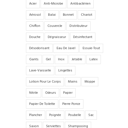
Acier
Anti-Microbe
Antibactérien
Aérosol
Balai
Bonnet
Chariot
Chiffon
Couvercle
Distributeur
Douche
Dégraisseur
Désinfectant
Désodorisant
Eau De Javel
Essuie-Tout
Gants
Gel
Inox
Jetable
Latex
Lave-Vaisselle
Lingettes
Lotion Pour Le Corps
Mains
Moppe
Nitrile
Odeurs
Papier
Papier De Toilette
Pierre Ponce
Plancher
Poignée
Poubelle
Sac
Savon
Serviettes
Shampooing