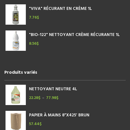
"VIVA" RÉCURANT EN CRÈME 1L
7.76
$
"BIO-122" NETTOYANT CRÈME RÉCURANTE 1L
8.56
$
Produits variés
NETTOYANT NEUTRE 4L
22.28
$
77.98
$
Plage
–
de
prix :
PAPIER À MAINS 8"X425' BRUN
22.28$
à
57.44
$
77.98$