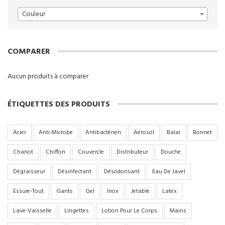
Couleur
COMPARER
Aucun produits à comparer
ÉTIQUETTES DES PRODUITS
Acier
Anti-Microbe
Antibactérien
Aérosol
Balai
Bonnet
Chariot
Chiffon
Couvercle
Distributeur
Douche
Dégraisseur
Désinfectant
Désodorisant
Eau De Javel
Essuie-Tout
Gants
Gel
Inox
Jetable
Latex
Lave-Vaisselle
Lingettes
Lotion Pour Le Corps
Mains