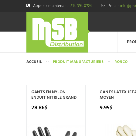
Appelez maintenant :
514-394-0724
Email :
info@prod
PRO
ACCUEIL
--
PRODUIT MANUFACTURIERS
--
RONCO
GANTS EN NYLON
GANTS LATEX JET
ENDUIT NITRILE GRAND
MOYEN
28.86
$
9.95
$