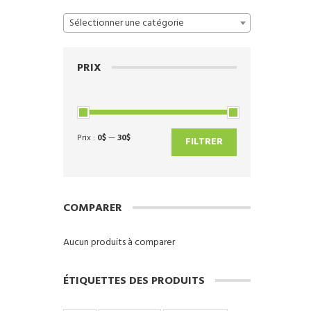
Sélectionner une catégorie
PRIX
Prix :
0$
—
30$
Prix
Prix
FILTRER
min
max
COMPARER
Aucun produits à comparer
ÉTIQUETTES DES PRODUITS