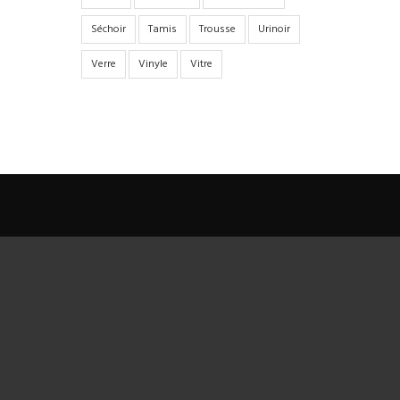
Séchoir
Tamis
Trousse
Urinoir
Verre
Vinyle
Vitre