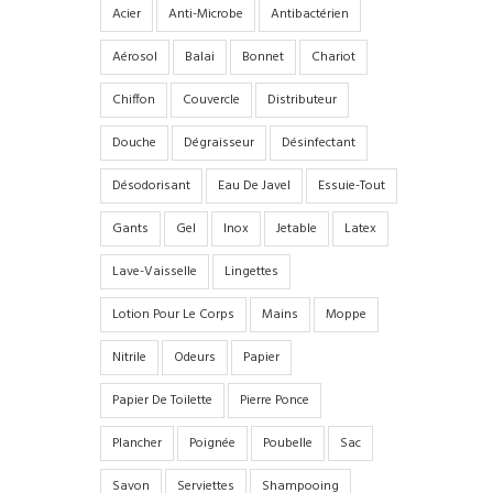
Acier
Anti-Microbe
Antibactérien
Aérosol
Balai
Bonnet
Chariot
Chiffon
Couvercle
Distributeur
Douche
Dégraisseur
Désinfectant
Désodorisant
Eau De Javel
Essuie-Tout
Gants
Gel
Inox
Jetable
Latex
Lave-Vaisselle
Lingettes
Lotion Pour Le Corps
Mains
Moppe
Nitrile
Odeurs
Papier
Papier De Toilette
Pierre Ponce
Plancher
Poignée
Poubelle
Sac
Savon
Serviettes
Shampooing