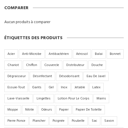
COMPARER
Aucun produits à comparer
ÉTIQUETTES DES PRODUITS
Acier
Anti-Microbe
Antibactérien
Aérosol
Balai
Bonnet
Chariot
Chiffon
Couvercle
Distributeur
Douche
Dégraisseur
Désinfectant
Désodorisant
Eau De Javel
Essuie-Tout
Gants
Gel
Inox
Jetable
Latex
Lave-Vaisselle
Lingettes
Lotion Pour Le Corps
Mains
Moppe
Nitrile
Odeurs
Papier
Papier De Toilette
Pierre Ponce
Plancher
Poignée
Poubelle
Sac
Savon