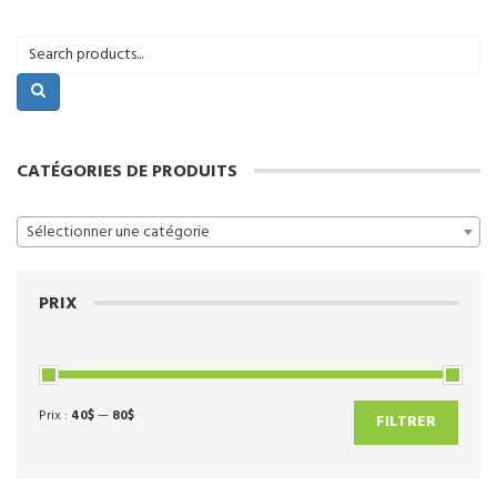
CATÉGORIES DE PRODUITS
Sélectionner une catégorie
PRIX
Prix :
40$
—
80$
Prix
Prix
FILTRER
min
max