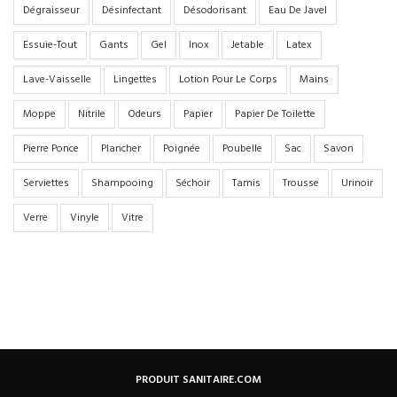
Dégraisseur
Désinfectant
Désodorisant
Eau De Javel
Essuie-Tout
Gants
Gel
Inox
Jetable
Latex
Lave-Vaisselle
Lingettes
Lotion Pour Le Corps
Mains
Moppe
Nitrile
Odeurs
Papier
Papier De Toilette
Pierre Ponce
Plancher
Poignée
Poubelle
Sac
Savon
Serviettes
Shampooing
Séchoir
Tamis
Trousse
Urinoir
Verre
Vinyle
Vitre
PRODUIT SANITAIRE.COM