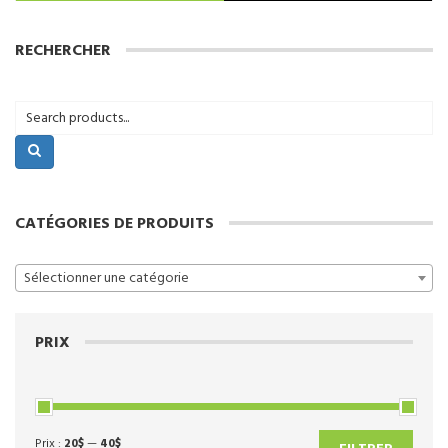
a
plusieurs
RECHERCHER
variations.
Les
options
peuvent
être
choisies
sur
la
page
CATÉGORIES DE PRODUITS
du
produit
Sélectionner une catégorie
PRIX
Prix :
20$
—
40$
Prix
Prix