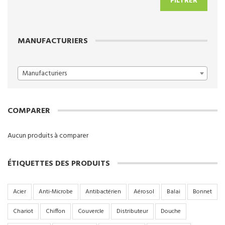
FILTRER
min
max
MANUFACTURIERS
Manufacturiers
COMPARER
Aucun produits à comparer
ÉTIQUETTES DES PRODUITS
Acier
Anti-Microbe
Antibactérien
Aérosol
Balai
Bonnet
Chariot
Chiffon
Couvercle
Distributeur
Douche