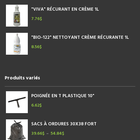
"VIVA" RÉCURANT EN CRÈME 1L
7.76
$
"BIO-122" NETTOYANT CRÈME RÉCURANTE 1L
8.56
$
Produits variés
POIGNÉE EN T PLASTIQUE 10"
6.62
$
SACS À ORDURES 30X38 FORT
39.66
$
54.84
$
Plage
–
de