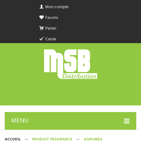
Mon compte
Favoris
Panier
Caisse
MENU
PRODUIT SANITAIRE.COM
ACCUEIL
--
PRODUIT FRAGRANCE
--
AGRUMES