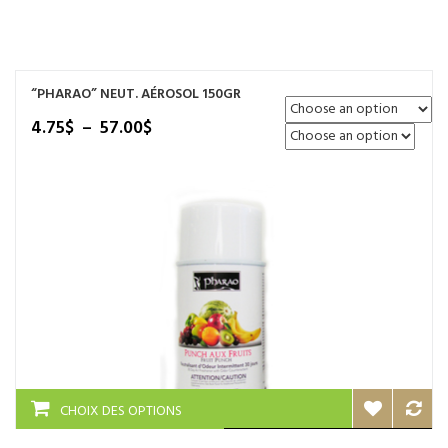
NOS SERVICES
BOUTIQUE
“PHARAO” NEUT. AÉROSOL 150GR
QUI SOMMES-NOUS
Plage
4.75
$
–
57.00
$
de
CONTACTEZ NOUS
prix :
4.75$
à
57.00$
Ce
CHOIX DES OPTIONS
produit
a